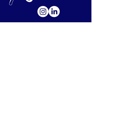
Sobre Nosotros
Fundadores
Equipo de X-Company
Productos IA
AI-Products
Comunidad
Newsletter
Galeria
Soporte